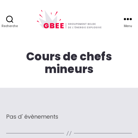
Recherche
Menu
GBEE
-
Groupement
Belge
Cours de chefs
de
mineurs
l'énergie
explosive
Pas d' évènements