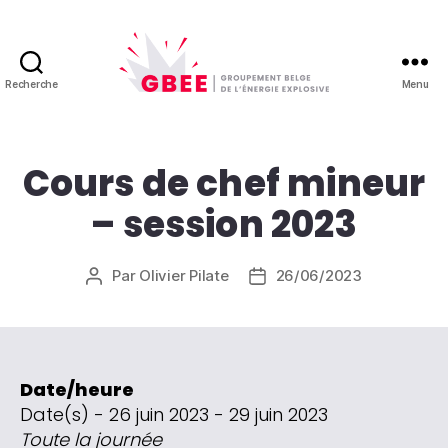
Recherche
Menu
GBEE
-
Groupement
Belge
Cours de chef mineur
de
– session 2023
l'énergie
explosive
Par
Olivier Pilate
26/06/2023
Auteur
Date
de
de
l’article
l’article
Date/heure
Date(s) - 26 juin 2023 - 29 juin 2023
Toute la journée