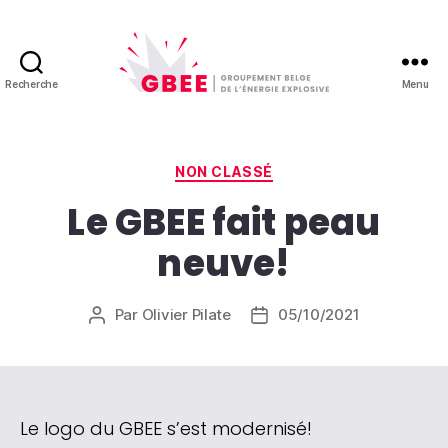
Recherche
Menu
GBEE
-
Groupement
Belge
Catégories
NON CLASSÉ
de
Le GBEE fait peau
l'énergie
explosive
neuve!
Par
Olivier Pilate
05/10/2021
Auteur
Date
de
de
l’article
l’article
Le logo du GBEE s’est modernisé!