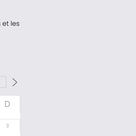
et les
D
3