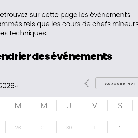
retrouvez sur cette page les événements
mmés tels que les cours de chefs mineurs 
es techniques.
endrier des événements
AUJOURD’HUI
M
M
J
V
S
28
29
30
1
2