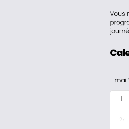
Vous 
progra
journé
Cal
L
27