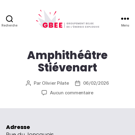
Recherche
Menu
GBEE
-
Groupement
Belge
Amphithéâtre
de
Stiévenart
l'énergie
explosive
Par
Olivier Pilate
06/02/2026
Auteur
Date
de
de
sur
Aucun commentaire
l’article
l’article
Amphithéâtre
Stiévenart
Adresse
Rue du Joncquois